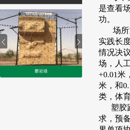
是查看
功。
场所丈
实践长
情况决
场，人
攀岩墙
+0.01
1
米，和0
2
类，体
塑胶跑
求，预
界单项