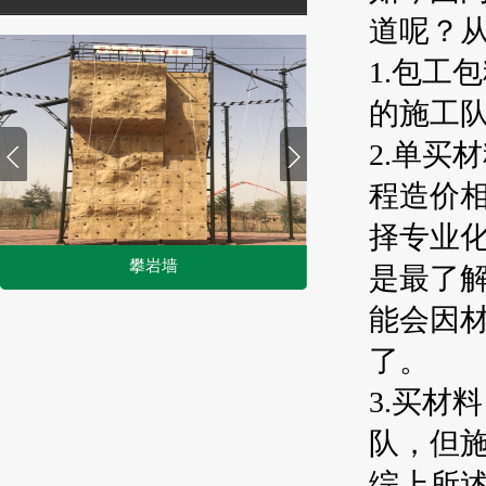
道呢？
1.包工
的施工
2.单买
程造价
择专业
攀岩墙
是最了
1
能会因
2
了。
3.买材
队，但
综上所