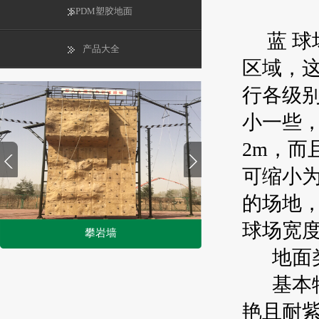
EPDM塑胶地面
蓝 球场
产品大全
区域，
行各级
小一些，
2m，而
可缩小为
的场地
球场宽度
攀岩墙
地面类
1
2
基本特
艳且耐紫