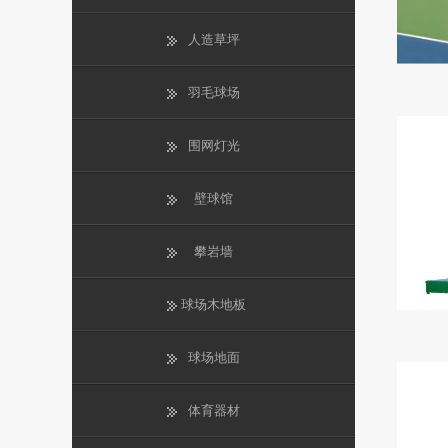
人造草坪
羽毛球场
围网灯光
壁球馆
攀岩墙
球场木地板
球场地面
体育器材