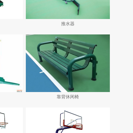
推水器
靠背休闲椅