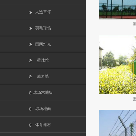
人造草坪
羽毛球场
围网灯光
壁球馆
攀岩墙
球场木地板
球场地面
体育器材