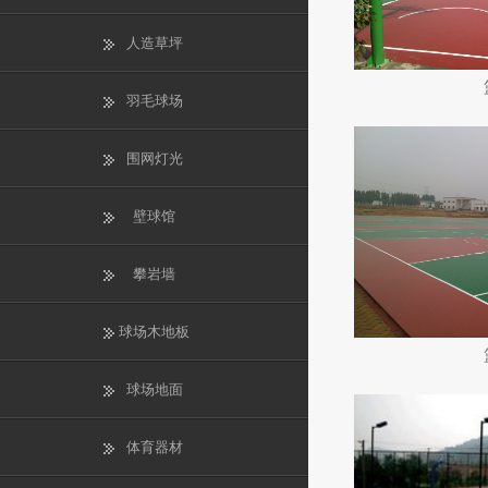
人造草坪
羽毛球场
围网灯光
壁球馆
攀岩墙
球场木地板
球场地面
体育器材