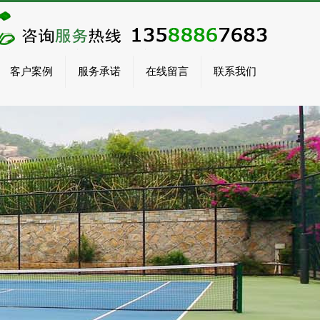
客户案例
服务承诺
在线留言
联系我们