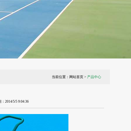
当前位置：
网站首页
>
产品中心
/5/5 9:04:36