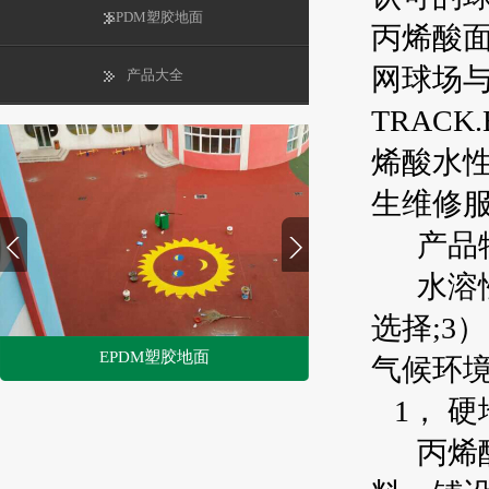
EPDM塑胶地面
丙烯酸
网球场与跑
产品大全
TRACK
烯酸水
生维修
产品
水溶性
选择;3
EPDM塑胶地面
气候环
1
1， 硬
2
丙烯酸涂