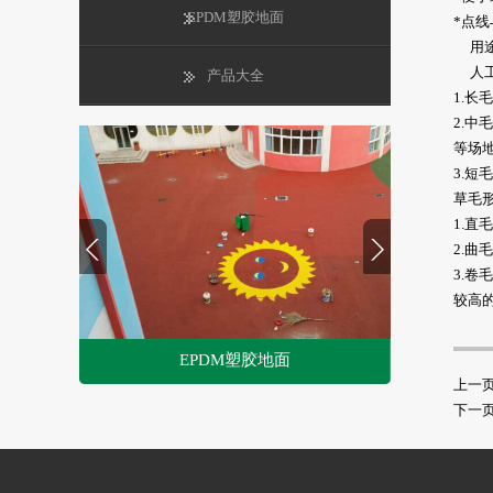
EPDM塑胶地面
*点
用途
人工
产品大全
1.长
2.
等场地
3.短
草毛
1.
2.
3.
较高
EPDM塑胶地面
上一
1
下一
2