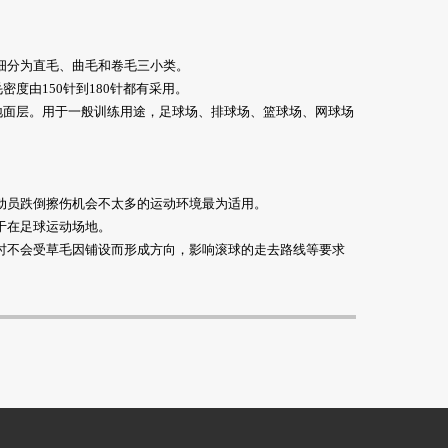
细分为直毛、曲毛和卷毛三小类。
密度由150针到180针都有采用。
场地面层。用于一般训练用途，足球场、排球场、篮球场、网球场
动员跌倒擦伤机会不太多的运动环境最为适用。
于在足球运动场地。
动时不会受草毛因铺设而形成方向，影响滚球的走去路线等要求