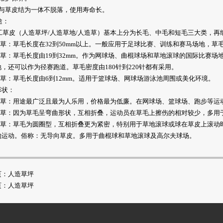
线与草皮结为一体不脱落，使用寿命长。
：
草皮（人造草坪/人造草地/人造草）基本上分为长毛、中毛和短毛三大类，再
毛草：草毛长度在32到50mm以上。一般应用于足球比赛、训练和赛马场地，草毛
中毛草：草毛长度由19到32mm。作为网球场、曲棍球场和草地滚球的国际比赛
，还可以作为径赛跑道。草毛密度由180针到220针都有采用。
毛草：草毛长度由6到12mm。适用于篮球场、网球场游泳池周围或美化环境。
形状：
直毛草：用途最广泛且最为人乐用，价格最为低廉。在网球场、篮球场、跑步等运
曲毛草：因为草毛呈弯曲形状，互相折叠，运动员在草毛上擦伤的相对较少，多用
卷毛草：草毛为圆圈型，互相折叠更为紧密，特别用于草地滚球或球在草皮上滚
的运动。俗称：无导向草皮。多用于曲棍球和草地滚球及高尔夫球场。
页：
人造草坪
页：
人造草坪