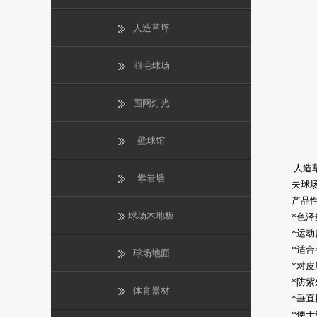
人造草坪
羽毛球场
围网灯光
壁球馆
人造
攀岩墙
夫球
产品
球场木地板
*色
*运
*适
球场地面
*对
*防
体育器材
*垂
*便