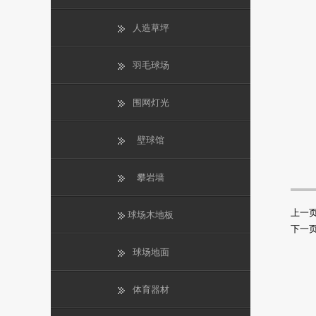
人造草坪
羽毛球场
围网灯光
壁球馆
攀岩墙
上一
球场木地板
下一
球场地面
体育器材