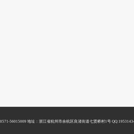
6015009 地址：浙江省杭州市余杭区良渚街道七贤桥村1号 QQ:1953143495 