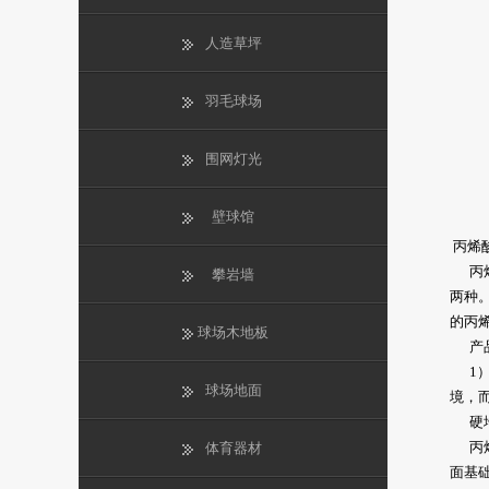
人造草坪
羽毛球场
围网灯光
壁球馆
丙烯
丙烯
攀岩墙
两种。
的丙
球场木地板
产品
1）
球场地面
境，
硬地
丙烯酸
体育器材
面基