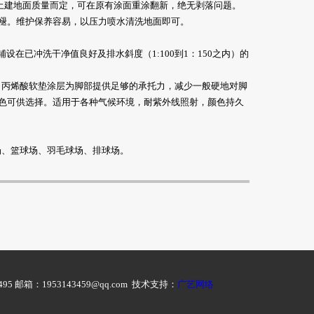
视土建地面质量而定，可在原有涂面重涂翻新，绝无剥落问题。
褪。维护保养容易，以压力喷水清洗地面即可。
设在已冲洗干净值良好及排水斜度（1:100到1：150之内）的
丙烯酸软垫涂层为脚部提供足够的承托力，减少一般硬地对脚
色可供选择。适用于各种气候环境，耐紫外线照射，颜色持久
、篮球场、羽毛球场、排球场。
邮箱：1953143459@qq.com 技术支持：
广艺网络