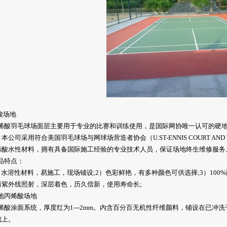
酸场地
酸羽毛球场面层主要用于专业的比赛和训练使用，是国际网协唯一认可的硬地
本公司采用符合美国羽毛球场与网球场营造者协会（U.ST-ENNIS COURT AND TRA
烯酸水性材料，拥有具备国际施工经验的专业技术人员，保证场地终生维修服务
特点：
水溶性材料，易施工，现场铺设;2）色彩鲜艳，有多种颜色可供选择;3）100
而紫外线照射，深层着色，历久偿新，使用寿命长;
丙烯酸场地
涂面系统，厚度红为1---2mm。内含百分百无机性纤维颜料，铺设在已冲洗干
础上。