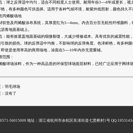
：球之反弹适中均匀，适合不同程度人士使用。耐用年份3----8年或更长，
鲜艳，有多种颜色可供选择。适用于各种气候环境，耐紫外线照射，颜色持久不
丙烯酸场地
垫及丙烯酸涂布系统，其厚度红为3---4mm。内含百分百无机性纤维颜料，铺
或沥青地面基础上。
：能有效遮盖地面基础的细微裂缝，大减少维修成本。具有优良的减震性能，
能引致的损伤。球的反弹适中均衡，不影响球的反弹角度。色泽鲜艳，有多种颜
即使是使用率高的商用场地，涂面在5----10年内亦无需重铺。
范围：
酸球场涂料，作为一种高品质的环保型球场面层材料，已经广泛应用于网球场
页：
羽毛球场
页：没有了
6015009 地址：浙江省杭州市余杭区良渚街道七贤桥村1号 QQ:1953143495 