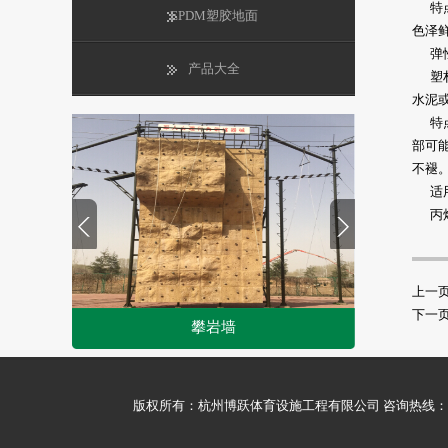
特点
EPDM塑胶地面
色泽
弹性
产品大全
塑材软
水泥
特点
部可
不褪。
适用
丙烯
上一
下一
攀岩墙
1
2
版权所有：杭州博跃体育设施工程有限公司 咨询热线：0571-5