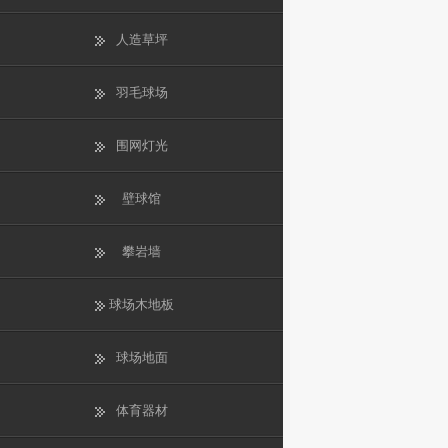
人造草坪
羽毛球场
围网灯光
壁球馆
攀岩墙
球场木地板
球场地面
体育器材